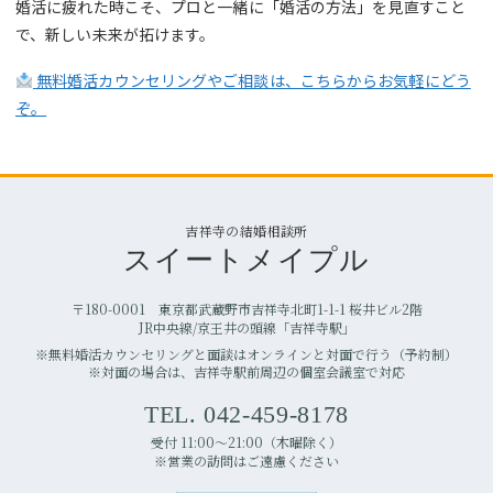
婚活に疲れた時こそ、プロと一緒に「婚活の方法」を見直すこと
で、新しい未来が拓けます。
無料婚活カウンセリングやご相談は、こちらからお気軽にどう
ぞ。
吉祥寺の結婚相談所
スイートメイプル
〒180-0001 東京都武蔵野市吉祥寺北町1-1-1 桜井ビル2階
JR中央線/京王井の頭線「吉祥寺駅」
※無料婚活カウンセリングと面談はオンラインと対面で行う（予約制）
※対面の場合は、吉祥寺駅前周辺の個室会議室で対応
TEL. 042-459-8178
受付 11:00〜21:00（木曜除く）
※営業の訪問はご遠慮ください