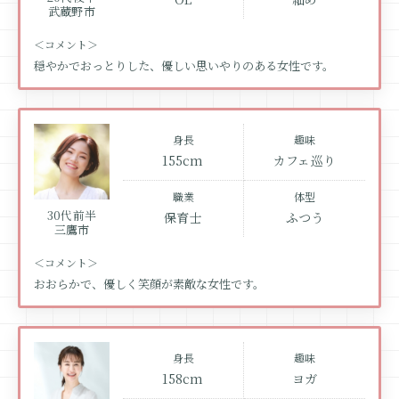
武蔵野市
＜コメント＞
穏やかでおっとりした、優しい思いやりのある女性です。
身長
趣味
155cm
カフェ巡り
職業
体型
30代前半
保育士
ふつう
三鷹市
＜コメント＞
おおらかで、優しく笑顔が素敵な女性です。
身長
趣味
158cm
ヨガ