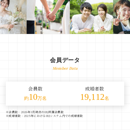
会員データ
Member Data
会員数
成婚者数
10
19,112
約
万名
名
※会員数：2026年3月時点のIBJ所属会員数
※成婚者数：2025年におけるIBJシステム内での成婚者数