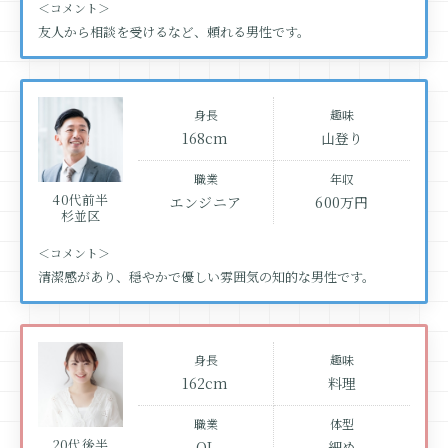
＜コメント＞
友人から相談を受けるなど、頼れる男性です。
身長
趣味
168cm
山登り
職業
年収
40代前半
エンジニア
600万円
杉並区
＜コメント＞
清潔感があり、穏やかで優しい雰囲気の知的な男性です。
身長
趣味
162cm
料理
職業
体型
20代後半
OL
細め