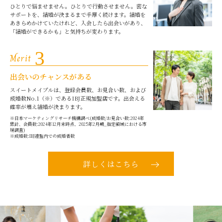
ひとりで悩ませません。ひとりで行動させません。密な
サポートを、結婚が決まるまで手厚く続けます。結婚を
あきらめかけていたけれど、入会したら出会いがあり、
「結婚ができるかも」と気持ちが変わります。
3
Merit
出会いのチャンスがある
スイートメイプルは、登録会員数、お見合い数、および
成婚数No.1（※）であるIBJ正規加盟店です。出会える
確率が増え結婚が決まります。
※日本マーケティングリサーチ機構調べ(成婚数/お見合い数:2024年
累計、会員数:2024年12月末時点、2025年2月期_指定領域における市
場調査)
※成婚数:IBJ連盟内での成婚者数
詳しくはこちら