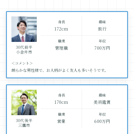
身長
趣味
172cm
旅行
職業
年収
30代前半
管理職
700万円
小金井市
＜コメント＞
朗らかな男性様で、お人柄がよく友人も多いそうです。
身長
趣味
170cm
美術鑑賞
職業
年収
30代後半
営業
600万円
三鷹市