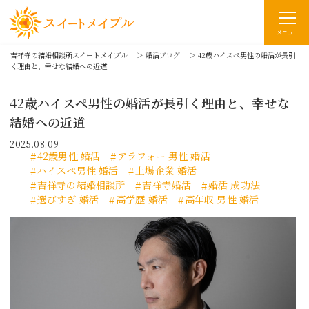
メニュー
吉祥寺の結婚相談所スイートメイプル
＞
婚活ブログ
＞
42歳ハイスペ男性の婚活が長引
く理由と、幸せな結婚への近道
42歳ハイスペ男性の婚活が長引く理由と、幸せな
結婚への近道
2025.08.09
42歳男性 婚活
アラフォー 男性 婚活
ハイスペ男性 婚活
上場企業 婚活
吉祥寺の結婚相談所
吉祥寺婚活
婚活 成功法
選びすぎ 婚活
高学歴 婚活
高年収 男性 婚活